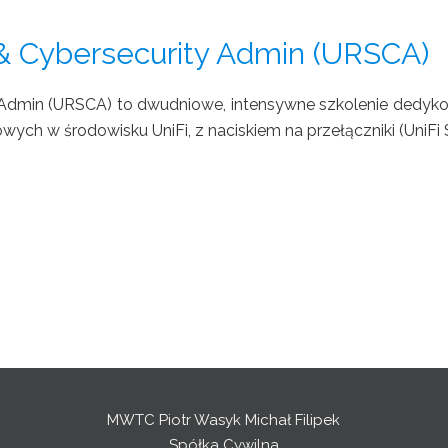
 & Cybersecurity Admin (URSCA)
ty Admin (URSCA) to dwudniowe, intensywne szkolenie dedyk
wych w środowisku UniFi, z naciskiem na przełączniki (UniFi S
MWTC Piotr Wasyk Michał Filipek
Spółka Cywilna