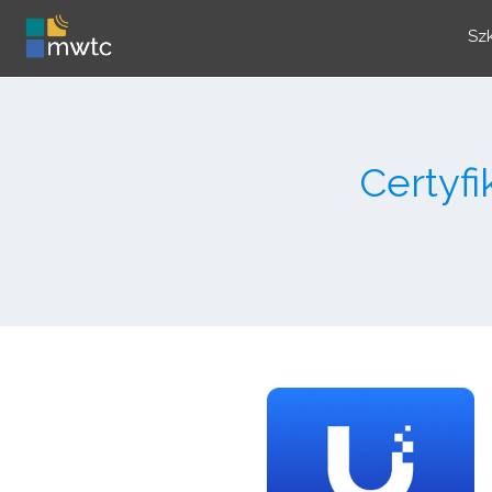
Sz
Certyfi