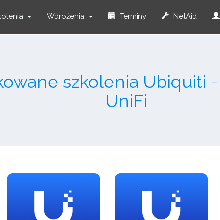
kolenia
Wdrożenia
Terminy
NetAid
kowane szkolenia Ubiquiti 
UniFi