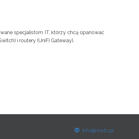
owane specjalistom IT, którzy chcą opanować
witch) i routery (UniFi Gateway).
info@mwtc.pl