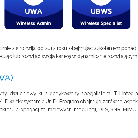
cznie się rozwija od 2012 roku, obejmując szkoleniem pona
cząć lub rozwijać swoją karierę w dynamicznie rozwijającym si
WA)
wny, dwudniowy kurs dedykowany specjalistom IT i integ
i-Fi w ekosystemie UniFi. Program obejmuje zarówno aspekt
akresu propagacji fal radiowych, modulacji, DFS, SNR, MIMO