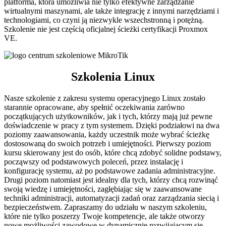
platforma, która umożliwia nie tylko efektywne zarządzanie
wirtualnymi maszynami, ale także integrację z innymi narzędziami i
technologiami, co czyni ją niezwykle wszechstronną i potężną.
Szkolenie nie jest częścią oficjalnej ścieżki certyfikacji Proxmox
VE.
Szkolenia Linux
Nasze szkolenie z zakresu systemu operacyjnego Linux zostało
starannie opracowane, aby spełnić oczekiwania zarówno
początkujących użytkowników, jak i tych, którzy mają już pewne
doświadczenie w pracy z tym systemem. Dzięki podziałowi na dwa
poziomy zaawansowania, każdy uczestnik może wybrać ścieżkę
dostosowaną do swoich potrzeb i umiejętności. Pierwszy poziom
kursu skierowany jest do osób, które chcą zdobyć solidne podstawy,
począwszy od podstawowych poleceń, przez instalację i
konfigurację systemu, aż po podstawowe zadania administracyjne.
Drugi poziom natomiast jest idealny dla tych, którzy chcą rozwinąć
swoją wiedzę i umiejętności, zagłębiając się w zaawansowane
techniki administracji, automatyzacji zadań oraz zarządzania siecią i
bezpieczeństwem. Zapraszamy do udziału w naszym szkoleniu,
które nie tylko poszerzy Twoje kompetencje, ale także otworzy
nowe możliwości zawodowe w dynamicznie rozwijającym się