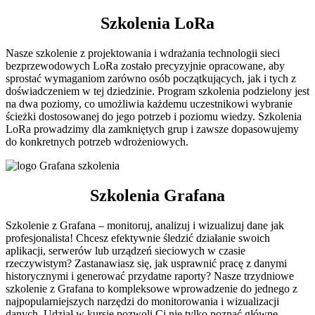
Szkolenia LoRa
Nasze szkolenie z projektowania i wdrażania technologii sieci
bezprzewodowych LoRa zostało precyzyjnie opracowane, aby
sprostać wymaganiom zarówno osób początkujących, jak i tych z
doświadczeniem w tej dziedzinie. Program szkolenia podzielony jest
na dwa poziomy, co umożliwia każdemu uczestnikowi wybranie
ścieżki dostosowanej do jego potrzeb i poziomu wiedzy. Szkolenia
LoRa prowadzimy dla zamkniętych grup i zawsze dopasowujemy
do konkretnych potrzeb wdrożeniowych.
Szkolenia Grafana
Szkolenie z Grafana – monitoruj, analizuj i wizualizuj dane jak
profesjonalista! Chcesz efektywnie śledzić działanie swoich
aplikacji, serwerów lub urządzeń sieciowych w czasie
rzeczywistym? Zastanawiasz się, jak usprawnić pracę z danymi
historycznymi i generować przydatne raporty? Nasze trzydniowe
szkolenie z Grafana to kompleksowe wprowadzenie do jednego z
najpopularniejszych narzędzi do monitorowania i wizualizacji
danych. Udział w kursie pozwoli Ci nie tylko poznać główne