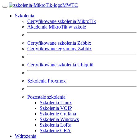
MWTC
Toggle
navigation
Szkolenia
-
Certyfikowane szkolenia MikroTik
Akademia MikroTik w szkole
szkolenia
dla
Certyfikowane szkolenia Zabbix
Certyfikowane egzaminy Zabbix
administratorów
sieci
Certyfikowane szkolenia Ubiquiti
i
Szkolenia Proxmox
infrastruktury
IT
Pozostałe szkolenia
Szkolenia Linux
Szkolenia VOIP
Szkolenie Grafana
Szkolenia Windows
Szkolenia LoRa
Szkolenie CRA
Wdrożenia