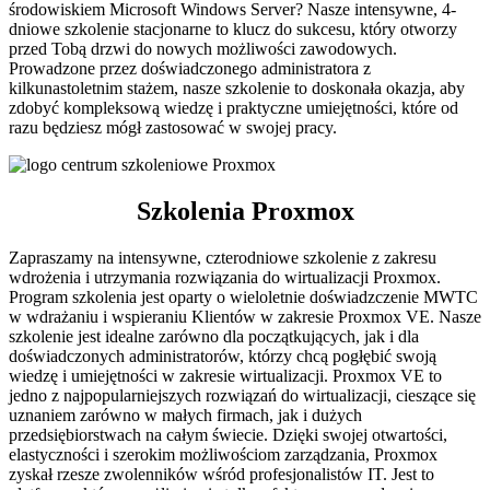
środowiskiem Microsoft Windows Server? Nasze intensywne, 4-
dniowe szkolenie stacjonarne to klucz do sukcesu, który otworzy
przed Tobą drzwi do nowych możliwości zawodowych.
Prowadzone przez doświadczonego administratora z
kilkunastoletnim stażem, nasze szkolenie to doskonała okazja, aby
zdobyć kompleksową wiedzę i praktyczne umiejętności, które od
razu będziesz mógł zastosować w swojej pracy.
Szkolenia Proxmox
Zapraszamy na intensywne, czterodniowe szkolenie z zakresu
wdrożenia i utrzymania rozwiązania do wirtualizacji Proxmox.
Program szkolenia jest oparty o wieloletnie doświadzczenie MWTC
w wdrażaniu i wspieraniu Klientów w zakresie Proxmox VE. Nasze
szkolenie jest idealne zarówno dla początkujących, jak i dla
doświadczonych administratorów, którzy chcą pogłębić swoją
wiedzę i umiejętności w zakresie wirtualizacji. Proxmox VE to
jedno z najpopularniejszych rozwiązań do wirtualizacji, cieszące się
uznaniem zarówno w małych firmach, jak i dużych
przedsiębiorstwach na całym świecie. Dzięki swojej otwartości,
elastyczności i szerokim możliwościom zarządzania, Proxmox
zyskał rzesze zwolenników wśród profesjonalistów IT. Jest to